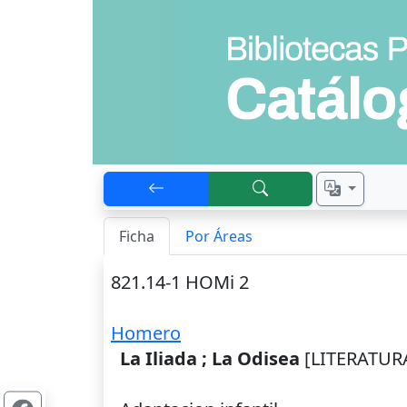
Ficha
Por Áreas
821.14-1 HOMi 2
Homero
La Iliada ; La Odisea
[LITERATURA