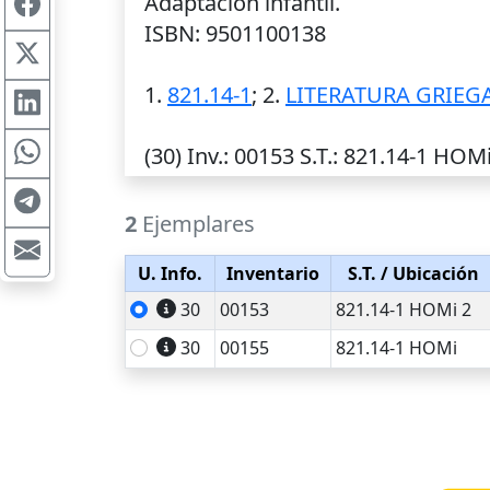
Adaptacion infantil.
ISBN: 9501100138
1.
821.14-1
; 2.
LITERATURA GRIEGA
(30)
Inv.
: 00153
S.T.
: 821.14-1 HOMi 
2
Ejemplares
U. Info.
Inventario
S.T.
/ Ubicación
30
00153
821.14-1 HOMi 2
30
00155
821.14-1 HOMi