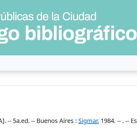
]. --
5a.ed.
--
Buenos Aires
:
Sigmar
,
1984
. --
. -- E