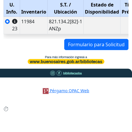
U.
S.T.
/
Estado de
Tip
Info.
Inventario
Ubicación
Disponibilidad
Pré
11984
821.134.2[82]-1
23
ANZp
Formulario para Solicitud
Pérgamo OPAC Web