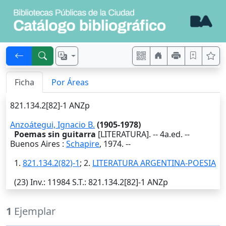
Ficha
Por Áreas
821.134.2[82]-1 ANZp
Anzoátegui, Ignacio B.
(1905-1978)
Poemas sin guitarra
[LITERATURA]. -- 4a.ed. --
Buenos Aires
:
Schapire
,
1974
. --
1.
821.134.2(82)-1
; 2.
LITERATURA ARGENTINA-POESIA
(23)
Inv.
: 11984
S.T.
: 821.134.2[82]-1 ANZp
1
Ejemplar