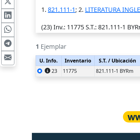
1.
821.111-1
; 2.
LITERATURA INGL
(23)
Inv.
: 11775
S.T.
: 821.111-1 BY
1
Ejemplar
U. Info.
Inventario
S.T.
/ Ubicación
23
11775
821.111-1 BYRm