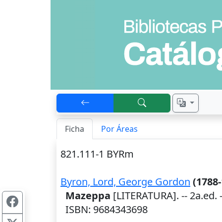
Ficha
Por Áreas
821.111-1 BYRm
Byron, Lord, George Gordon
(1788-
Mazeppa
[LITERATURA]. --
2a.ed.
ISBN: 9684343698