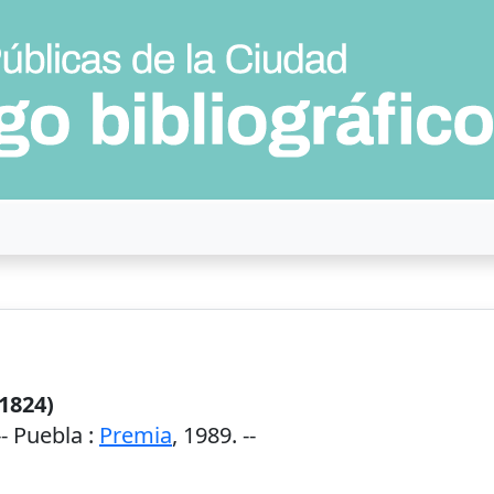
1824)
--
Puebla
:
Premia
,
1989
. --