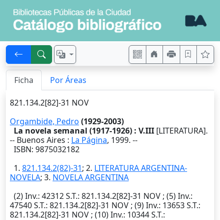
Ficha
Por Áreas
821.134.2[82]-31 NOV
Orgambide, Pedro
(1929-2003)
La novela semanal (1917-1926) : V.III
[LITERATURA].
--
Buenos Aires
:
La Página
,
1999
. --
ISBN: 9875032182
1.
821.134.2(82)-31
; 2.
LITERATURA ARGENTINA-
NOVELA
; 3.
NOVELA ARGENTINA
(2)
Inv.
: 42312
S.T.
: 821.134.2[82]-31 NOV ; (5)
Inv.
:
47540
S.T.
: 821.134.2[82]-31 NOV ; (9)
Inv.
: 13653
S.T.
:
821.134.2[82]-31 NOV ; (10)
Inv.
: 10344
S.T.
: