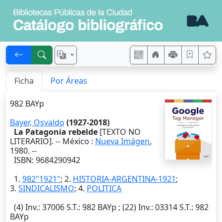
Ficha
Por Áreas
982 BAYp
Bayer, Osvaldo
(1927-2018)
La Patagonia rebelde
[TEXTO NO
LITERARIO]. --
México
:
Nueva Imágen
,
1980
. --
ISBN: 9684290942
1.
982"1921"
; 2.
HISTORIA-ARGENTINA-1921
;
3.
SINDICALISMO
; 4.
POLITICA
(4)
Inv.
: 37006
S.T.
: 982 BAYp ; (22)
Inv.
: 03314
S.T.
: 982
BAYp