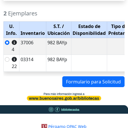
2
Ejemplares
U.
S.T.
/
Estado de
Tipo de
Info.
Inventario
Ubicación
Disponibilidad
Préstam
37006
982 BAYp
4
03314
982 BAYp
22
Formulario para Solicitud
Pérgamo OPAC Web