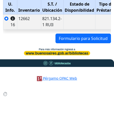
U.
S.T.
/
Estado de
Tipo de
Info.
Inventario
Ubicación
Disponibilidad
Préstam
12662
821.134.2-
16
1 RUIl
Formulario para Solicitud
Pérgamo OPAC Web