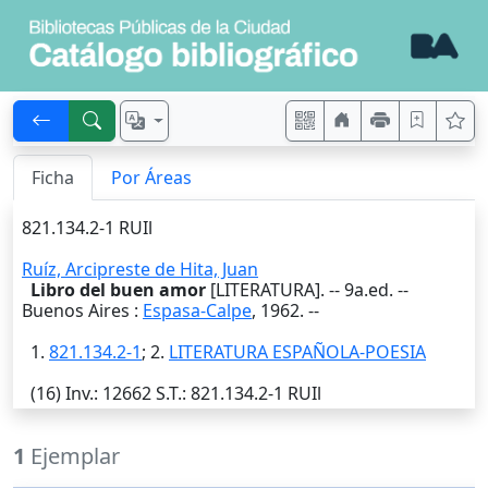
Ficha
Por Áreas
821.134.2-1 RUIl
Ruíz, Arcipreste de Hita, Juan
Libro del buen amor
[LITERATURA]. -- 9a.ed. --
Buenos Aires
:
Espasa-Calpe
,
1962
. --
1.
821.134.2-1
; 2.
LITERATURA ESPAÑOLA-POESIA
(16)
Inv.
: 12662
S.T.
: 821.134.2-1 RUIl
1
Ejemplar