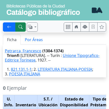
Ficha
Por Áreas
Petrarca, Francesco
(1304-1374)
Trionfi
[LITERATURA]. --
Turín
:
Unione Tipografico-
Editrice Torinese
,
1927
. --
1.
821.131.1-1
; 2.
LITERATURA ITALIANA-POESIA
;
3.
POESIA ITALIANA
0
Ejemplar
U.
S.T.
/
Estado de
Tipo de
Info.
Inventario
Ubicación
Disponibilidad
Préstamo