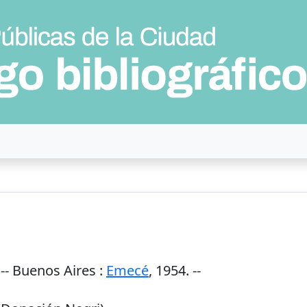
--
Buenos Aires
:
Emecé
,
1954
. --