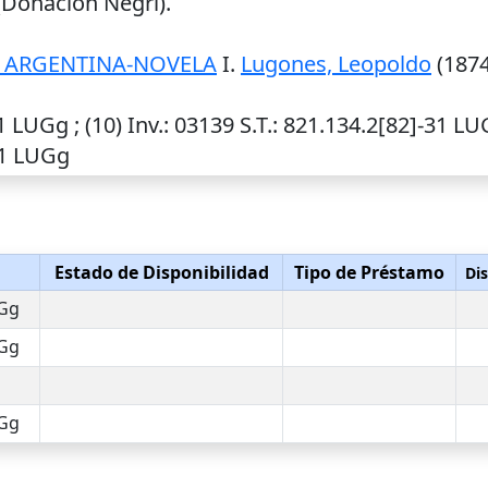
(Donación Negri).
A ARGENTINA-NOVELA
I.
Lugones, Leopoldo
(1874
1 LUGg ; (10)
Inv.
: 03139
S.T.
: 821.134.2[82]-31 LU
31 LUGg
n
Estado de Disponibilidad
Tipo de Préstamo
Dis
UGg
UGg
UGg