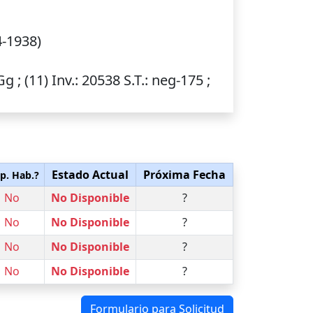
-1938)
Gg ; (11)
Inv.
: 20538
S.T.
: neg-175 ;
Estado Actual
Próxima Fecha
p. Hab.?
No
No Disponible
?
No
No Disponible
?
No
No Disponible
?
No
No Disponible
?
Formulario para Solicitud