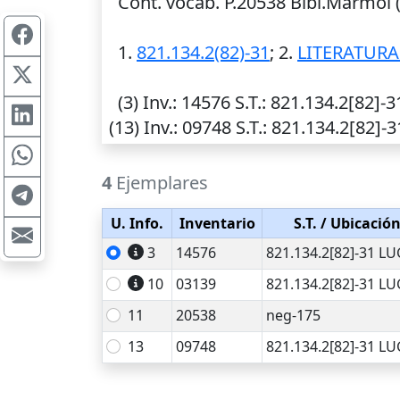
Cont. vocab. P.20538 Bibl.Mármol 
1.
821.134.2(82)-31
; 2.
LITERATUR
(3)
Inv.
: 14576
S.T.
: 821.134.2[82]-3
(13)
Inv.
: 09748
S.T.
: 821.134.2[82]-
4
Ejemplares
U. Info.
Inventario
S.T.
/ Ubicació
3
14576
821.134.2[82]-31 L
10
03139
821.134.2[82]-31 L
11
20538
neg-175
13
09748
821.134.2[82]-31 L