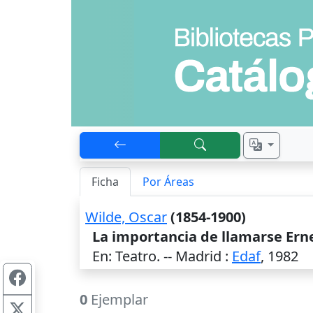
Ficha
Por Áreas
Wilde, Oscar
(1854-1900)
La importancia de llamarse Ern
En: Teatro. --
Madrid
:
Edaf
,
1982
0
Ejemplar