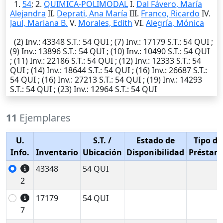
1.
54
; 2.
QUIMICA-POLIMODAL
I.
Dal Fávero, María
Alejandra
II.
Deprati, Ana María
III.
Franco, Ricardo
IV.
Jaul, Mariana B.
V.
Morales, Edith
VI.
Alegría, Mónica
(2)
Inv.
: 43348
S.T.
: 54 QUI ; (7)
Inv.
: 17179
S.T.
: 54 QUI ;
(9)
Inv.
: 13896
S.T.
: 54 QUI ; (10)
Inv.
: 10490
S.T.
: 54 QUI
; (11)
Inv.
: 22186
S.T.
: 54 QUI ; (12)
Inv.
: 12333
S.T.
: 54
QUI ; (14)
Inv.
: 18644
S.T.
: 54 QUI ; (16)
Inv.
: 26687
S.T.
:
54 QUI ; (16)
Inv.
: 27213
S.T.
: 54 QUI ; (19)
Inv.
: 14293
S.T.
: 54 QUI ; (23)
Inv.
: 12964
S.T.
: 54 QUI
11
Ejemplares
U.
S.T.
/
Estado de
Tipo de
Info.
Inventario
Ubicación
Disponibilidad
Préstam
43348
54 QUI
2
17179
54 QUI
7