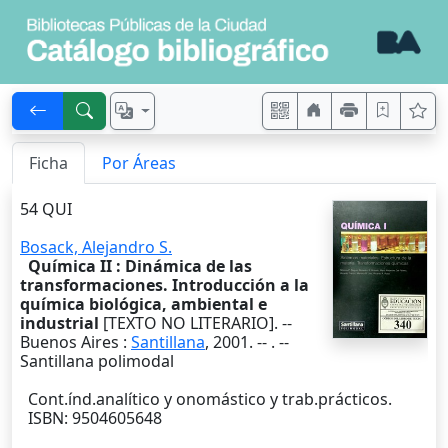
Ficha
Por Áreas
54 QUI
Bosack, Alejandro S.
Química II : Dinámica de las
transformaciones. Introducción a la
química biológica, ambiental e
industrial
[TEXTO NO LITERARIO]. --
Buenos Aires
:
Santillana
,
2001
. --
. --
Santillana polimodal
Cont.índ.analítico y onomástico y trab.prácticos.
ISBN: 9504605648