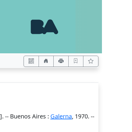
. --
Buenos Aires
:
Galerna
,
1970
. --