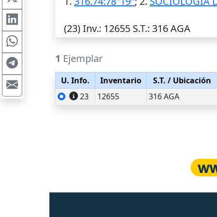
1.
316.74:78"19"
; 2.
SOCIOLOGIA D
(23)
Inv.
: 12655
S.T.
: 316 AGA
1
Ejemplar
U. Info.
Inventario
S.T.
/ Ubicación
23
12655
316 AGA