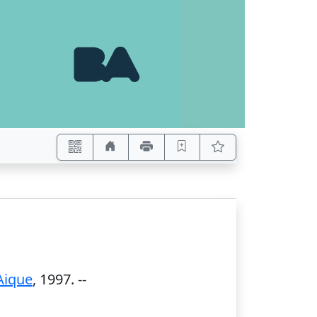
Aique
,
1997
. --