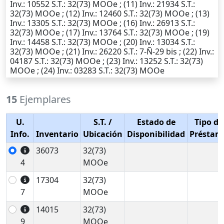
Inv.
: 10552
S.T.
: 32(73) MOOe ; (11)
Inv.
: 21934
S.T.
:
32(73) MOOe ; (12)
Inv.
: 12460
S.T.
: 32(73) MOOe ; (13)
Inv.
: 13305
S.T.
: 32(73) MOOe ; (16)
Inv.
: 26913
S.T.
:
32(73) MOOe ; (17)
Inv.
: 13764
S.T.
: 32(73) MOOe ; (19)
Inv.
: 14458
S.T.
: 32(73) MOOe ; (20)
Inv.
: 13034
S.T.
:
32(73) MOOe ; (21)
Inv.
: 26220
S.T.
: 7-Ñ-29 bis ; (22)
Inv.
:
04187
S.T.
: 32(73) MOOe ; (23)
Inv.
: 13252
S.T.
: 32(73)
MOOe ; (24)
Inv.
: 03283
S.T.
: 32(73) MOOe
15
Ejemplares
U.
S.T.
/
Estado de
Tipo de
Info.
Inventario
Ubicación
Disponibilidad
Préstam
36073
32(73)
4
MOOe
17304
32(73)
7
MOOe
14015
32(73)
9
MOOe