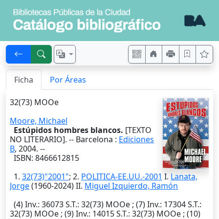
Ficha
Por Áreas
32(73) MOOe
Moore, Michael
Estúpidos hombres blancos.
[TEXTO
NO LITERARIO]. --
Barcelona
:
Ediciones
B
,
2004
. --
ISBN: 8466612815
1.
32(73)"2001"
; 2.
POLITICA-EE.UU.-2001
I.
Lanata,
Jorge
(1960-2024) II.
Miguel Izquierdo, Ramón
(4)
Inv.
: 36073
S.T.
: 32(73) MOOe ; (7)
Inv.
: 17304
S.T.
:
32(73) MOOe ; (9)
Inv.
: 14015
S.T.
: 32(73) MOOe ; (10)