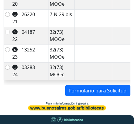
20
MOOe
26220
7-Ñ-29 bis
21
04187
32(73)
22
MOOe
13252
32(73)
23
MOOe
03283
32(73)
24
MOOe
Formulario para Solicitud