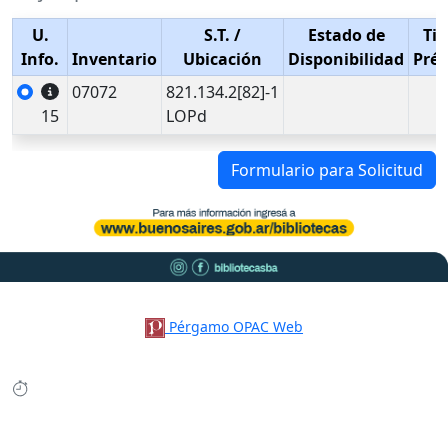
U.
S.T.
/
Estado de
Tip
Info.
Inventario
Ubicación
Disponibilidad
Pré
07072
821.134.2[82]-1
15
LOPd
Formulario para Solicitud
Pérgamo OPAC Web