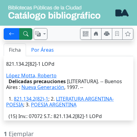
Ficha
Por Áreas
821.134.2[82]-1 LOPd
López Motta, Roberto
Delicadas precauciones
[LITERATURA]. --
Buenos
Aires
:
Nueva Generación
,
1997
. --
1.
821.134.2(82)-1
; 2.
LITERATURA ARGENTINA-
POESIA
; 3.
POESIA ARGENTINA
(15)
Inv.
: 07072
S.T.
: 821.134.2[82]-1 LOPd
1
Ejemplar