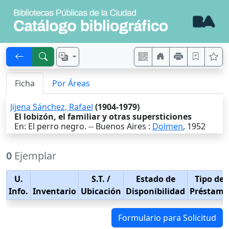
Ficha
Por Áreas
Jijena Sánchez, Rafael
(1904-1979)
El lobizón, el familiar y otras supersticiones
En: El perro negro. --
Buenos Aires
:
Dolmen
,
1952
0
Ejemplar
U.
S.T.
/
Estado de
Tipo de
Info.
Inventario
Ubicación
Disponibilidad
Préstamo
Formulario para Solicitud