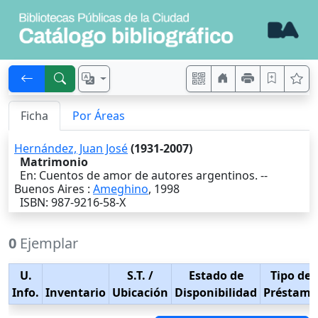
Ficha
Por Áreas
Hernández, Juan José
(1931-2007)
Matrimonio
En: Cuentos de amor de autores argentinos. --
Buenos Aires
:
Ameghino
,
1998
ISBN: 987-9216-58-X
0
Ejemplar
U.
S.T.
/
Estado de
Tipo de
Info.
Inventario
Ubicación
Disponibilidad
Préstamo