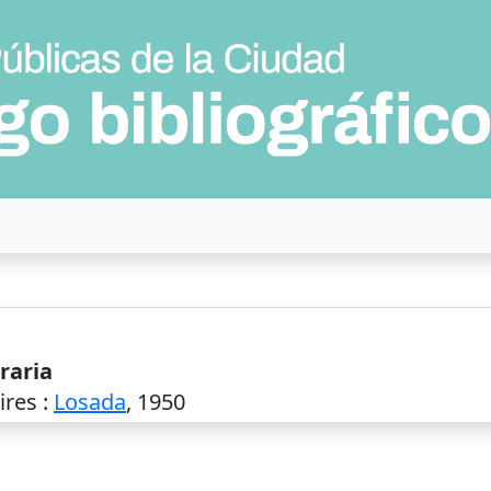
eraria
ires
:
Losada
,
1950