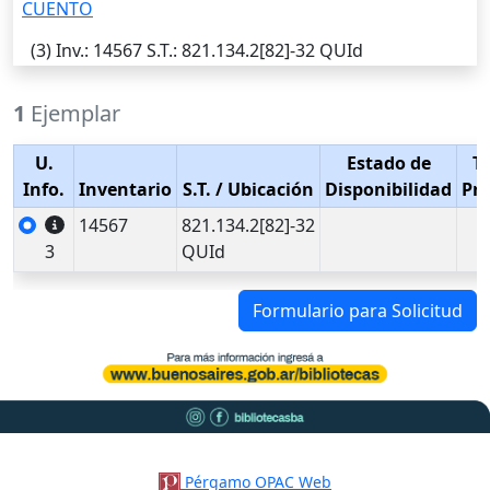
CUENTO
(3)
Inv.
: 14567
S.T.
: 821.134.2[82]-32 QUId
1
Ejemplar
U.
Estado de
T
Info.
Inventario
S.T.
/ Ubicación
Disponibilidad
Pr
14567
821.134.2[82]-32
3
QUId
Formulario para Solicitud
Pérgamo OPAC Web