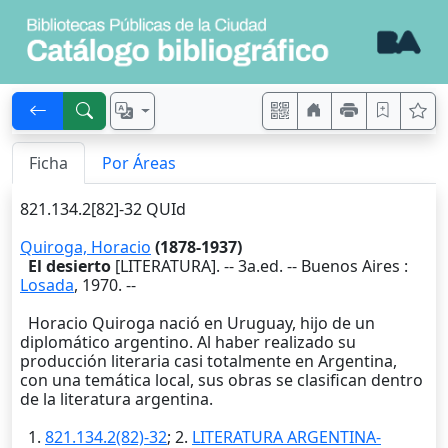
Ficha
Por Áreas
821.134.2[82]-32 QUId
Quiroga, Horacio
(1878-1937)
El desierto
[LITERATURA]. -- 3a.ed. --
Buenos Aires
:
Losada
,
1970
. --
Horacio Quiroga nació en Uruguay, hijo de un
diplomático argentino. Al haber realizado su
producción literaria casi totalmente en Argentina,
con una temática local, sus obras se clasifican dentro
de la literatura argentina.
1.
821.134.2(82)-32
; 2.
LITERATURA ARGENTINA-