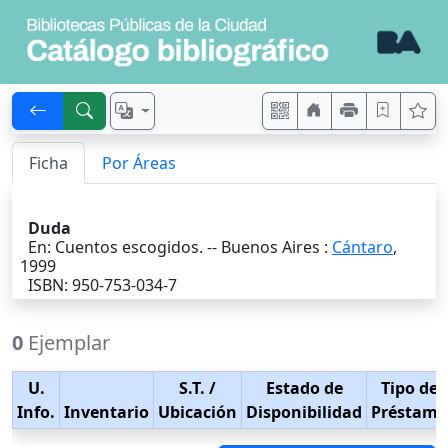
Ficha
Por Áreas
Duda
En: Cuentos escogidos. --
Buenos Aires
:
Cántaro
,
1999
ISBN: 950-753-034-7
0
Ejemplar
U.
S.T.
/
Estado de
Tipo de
Info.
Inventario
Ubicación
Disponibilidad
Préstamo