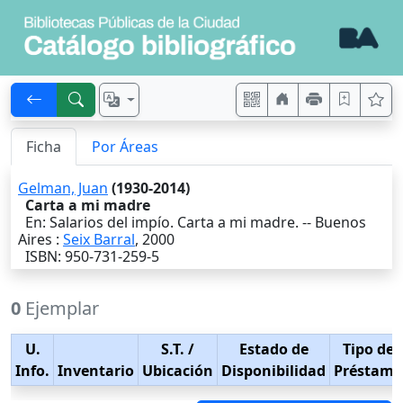
Ficha
Por Áreas
Gelman, Juan
(1930-2014)
Carta a mi madre
En: Salarios del impío. Carta a mi madre. --
Buenos
Aires
:
Seix Barral
,
2000
ISBN: 950-731-259-5
0
Ejemplar
U.
S.T.
/
Estado de
Tipo de
Info.
Inventario
Ubicación
Disponibilidad
Préstamo