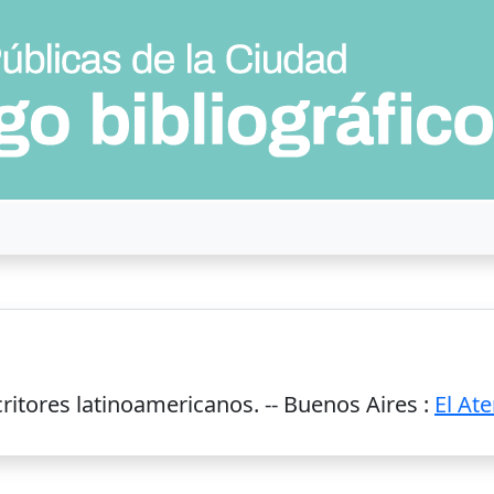
ritores latinoamericanos. --
Buenos Aires
:
El At