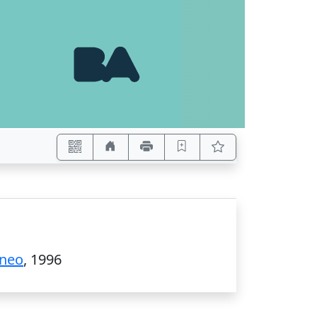
eneo
,
1996