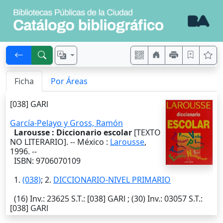
Ficha
Por Áreas
[038] GARl
García-Pelayo y Gross, Ramón
Larousse : Diccionario escolar
[TEXTO
NO LITERARIO]. --
México
:
Larousse
,
1996
. --
ISBN: 9706070109
1.
(038)
; 2.
DICCIONARIO-NIVEL PRIMARIO
(16)
Inv.
: 23625
S.T.
: [038] GARl ; (30)
Inv.
: 03057
S.T.
:
[038] GARl