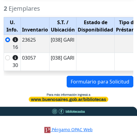
2
Ejemplares
U.
S.T.
/
Estado de
Tipo de
Info.
Inventario
Ubicación
Disponibilidad
Préstam
23625
[038] GARl
16
03057
[038] GARl
30
Formulario para Solicitud
Pérgamo OPAC Web