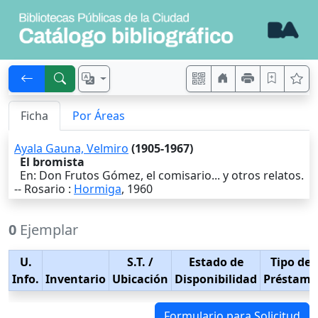
Ficha
Por Áreas
Ayala Gauna, Velmiro
(1905-1967)
El bromista
En: Don Frutos Gómez, el comisario... y otros relatos.
--
Rosario
:
Hormiga
,
1960
0
Ejemplar
U.
S.T.
/
Estado de
Tipo de
Info.
Inventario
Ubicación
Disponibilidad
Préstamo
Formulario para Solicitud