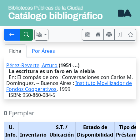
Ficha
Por Áreas
Pérez-Reverte, Arturo
(1951-...)
La escritura es un faro en la niebla
En: El compás de oro : Conversaciones con Carlos M.
Domínguez. --
Buenos Aires
:
Instituto Movilizador de
Fondos Cooperativos
,
1999
ISBN: 950-860-084-5
0
Ejemplar
U.
S.T.
/
Estado de
Tipo de
Info.
Inventario
Ubicación
Disponibilidad
Préstamo