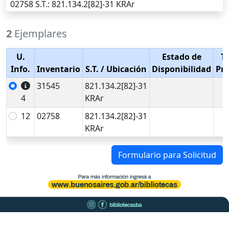
02758
S.T.
: 821.134.2[82]-31 KRAr
2
Ejemplares
U.
Estado de
T
Info.
Inventario
S.T.
/ Ubicación
Disponibilidad
Pr
31545
821.134.2[82]-31
4
KRAr
12
02758
821.134.2[82]-31
KRAr
Formulario para Solicitud