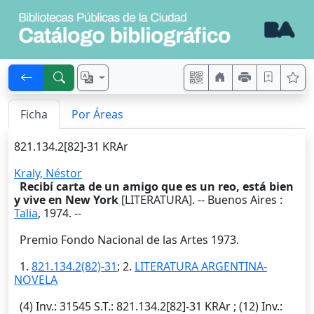
Ficha
Por Áreas
821.134.2[82]-31 KRAr
Kraly, Néstor
Recibí carta de un amigo que es un reo, está bien
y vive en New York
[LITERATURA]. --
Buenos Aires
:
Talia
,
1974
. --
Premio Fondo Nacional de las Artes 1973.
1.
821.134.2(82)-31
; 2.
LITERATURA ARGENTINA-
NOVELA
(4)
Inv.
: 31545
S.T.
: 821.134.2[82]-31 KRAr ; (12)
Inv.
: