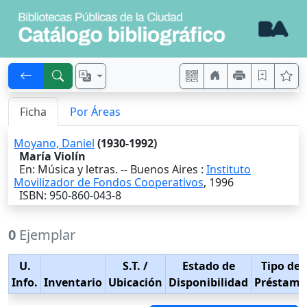
Ficha
Por Áreas
Moyano, Daniel
(1930-1992)
María Violín
En: Música y letras. --
Buenos Aires
:
Instituto
Movilizador de Fondos Cooperativos
,
1996
ISBN: 950-860-043-8
0
Ejemplar
U.
S.T.
/
Estado de
Tipo de
Info.
Inventario
Ubicación
Disponibilidad
Préstamo