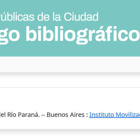
l Río Paraná. --
Buenos Aires
:
Instituto Movili