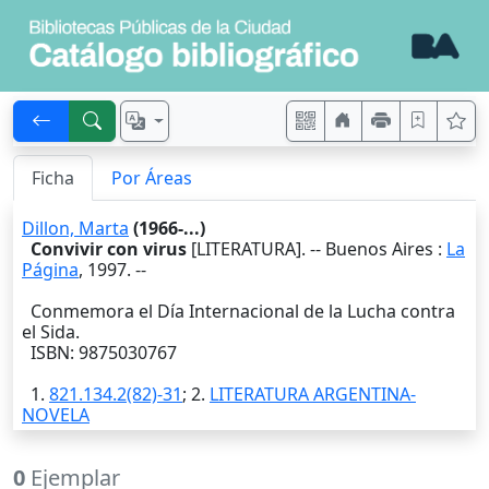
Ficha
Por Áreas
Dillon, Marta
(1966-...)
Convivir con virus
[LITERATURA]. --
Buenos Aires
:
La
Página
,
1997
. --
Conmemora el Día Internacional de la Lucha contra
el Sida.
ISBN: 9875030767
1.
821.134.2(82)-31
; 2.
LITERATURA ARGENTINA-
NOVELA
0
Ejemplar