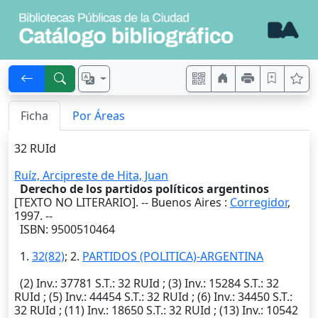
Ficha
Por Áreas
32 RUId
Ruíz, Arcipreste de Hita, Juan
Derecho de los partidos políticos argentinos
[TEXTO NO LITERARIO]. --
Buenos Aires
:
Corregidor
,
1997
. --
ISBN: 9500510464
1.
32(82)
; 2.
PARTIDOS (POLITICA)-ARGENTINA
(2)
Inv.
: 37781
S.T.
: 32 RUId ; (3)
Inv.
: 15284
S.T.
: 32
RUId ; (5)
Inv.
: 44454
S.T.
: 32 RUId ; (6)
Inv.
: 34450
S.T.
:
32 RUId ; (11)
Inv.
: 18650
S.T.
: 32 RUId ; (13)
Inv.
: 10542