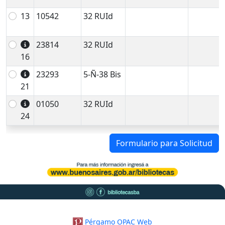
13
10542
32 RUId
23814
32 RUId
16
23293
5-Ñ-38 Bis
21
01050
32 RUId
24
Formulario para Solicitud
Pérgamo OPAC Web