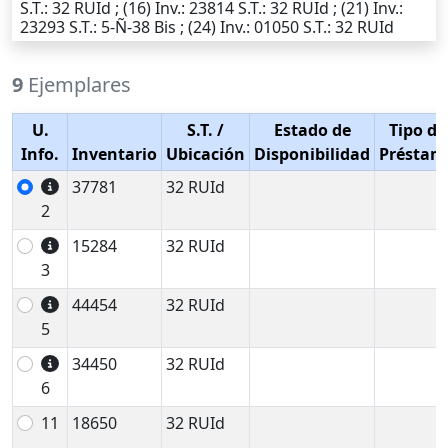
S.T.
: 32 RUId ; (16)
Inv.
: 23814
S.T.
: 32 RUId ; (21)
Inv.
:
23293
S.T.
: 5-Ñ-38 Bis ; (24)
Inv.
: 01050
S.T.
: 32 RUId
9
Ejemplares
U.
S.T.
/
Estado de
Tipo de
Info.
Inventario
Ubicación
Disponibilidad
Préstam
37781
32 RUId
2
15284
32 RUId
3
44454
32 RUId
5
34450
32 RUId
6
11
18650
32 RUId