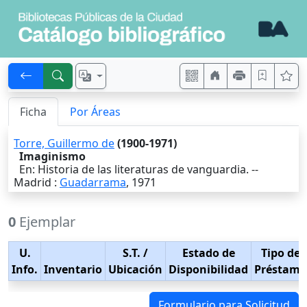
Ficha
Por Áreas
Torre, Guillermo de
(1900-1971)
Imaginismo
En: Historia de las literaturas de vanguardia. --
Madrid
:
Guadarrama
,
1971
0
Ejemplar
U.
S.T.
/
Estado de
Tipo de
Info.
Inventario
Ubicación
Disponibilidad
Préstamo
Formulario para Solicitud