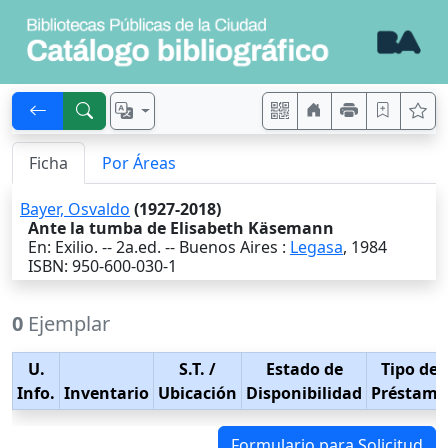
Ficha
Por Áreas
Bayer, Osvaldo
(1927-2018)
Ante la tumba de Elisabeth Käsemann
En: Exilio. -- 2a.ed. --
Buenos Aires
:
Legasa
,
1984
ISBN: 950-600-030-1
0
Ejemplar
U.
S.T.
/
Estado de
Tipo de
Info.
Inventario
Ubicación
Disponibilidad
Préstamo
Formulario para Solicitud