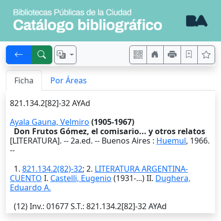
Ficha
Por Áreas
821.134.2[82]-32 AYAd
Ayala Gauna, Velmiro
(1905-1967)
Don Frutos Gómez, el comisario... y otros relatos
[LITERATURA]. -- 2a.ed. --
Buenos Aires
:
Huemul
,
1966
.
--
1.
821.134.2(82)-32
; 2.
LITERATURA ARGENTINA-
CUENTO
I.
Castelli, Eugenio
(1931-...) II.
Dughera,
Eduardo A.
(12)
Inv.
: 01677
S.T.
: 821.134.2[82]-32 AYAd