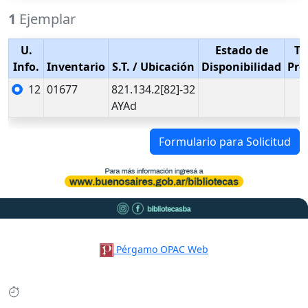
1
Ejemplar
U.
Estado de
Ti
Info.
Inventario
S.T.
/ Ubicación
Disponibilidad
Pré
12
01677
821.134.2[82]-32
AYAd
Formulario para Solicitud
Pérgamo OPAC Web