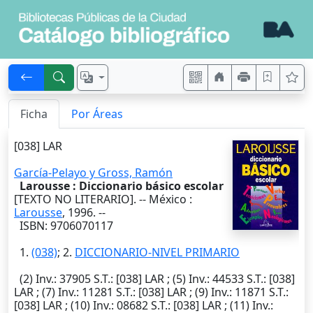
Ficha
Por Áreas
[038] LAR
García-Pelayo y Gross, Ramón
Larousse : Diccionario básico escolar
[TEXTO NO LITERARIO]. --
México
:
Larousse
,
1996
. --
ISBN: 9706070117
1.
(038)
; 2.
DICCIONARIO-NIVEL PRIMARIO
(2)
Inv.
: 37905
S.T.
: [038] LAR ; (5)
Inv.
: 44533
S.T.
: [038]
LAR ; (7)
Inv.
: 11281
S.T.
: [038] LAR ; (9)
Inv.
: 11871
S.T.
:
[038] LAR ; (10)
Inv.
: 08682
S.T.
: [038] LAR ; (11)
Inv.
: