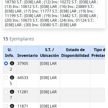
18730
S.T.
: [038] LAR ; (12)
Inv.
: 10272
S.T.
: [038] LAR ;
(13)
Inv.
: 10612
S.T.
: [038] LAR ; (16)
Inv.
: 23889
S.T.
:
[038] LAR ; (17)
Inv.
: 11777
S.T.
: [038] LAR ; (19)
Inv.
:
11199
S.T.
: [038] LAR ; (19)
Inv.
: 13482
S.T.
: [038] LAR ;
(20)
Inv.
: 10673
S.T.
: [038] LAR ; (24)
Inv.
: 01124
S.T.
:
[038] LAR ; (30)
Inv.
: 03080
S.T.
: [038] LAR
15
Ejemplares
U.
S.T.
/
Estado de
Tipo de
Info.
Inventario
Ubicación
Disponibilidad
Préstam
37905
[038] LAR
2
44533
[038] LAR
5
11281
[038] LAR
7
11871
[038] LAR