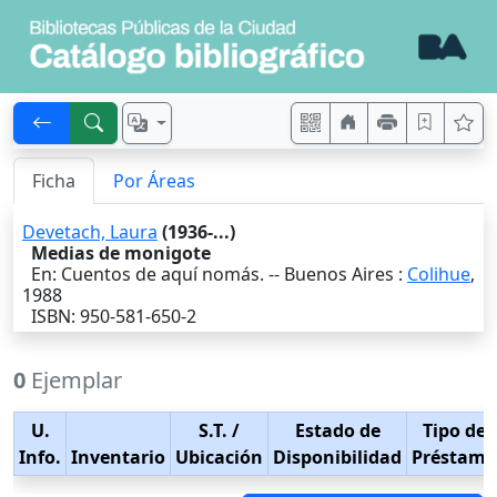
Ficha
Por Áreas
Devetach, Laura
(1936-...)
Medias de monigote
En: Cuentos de aquí nomás. --
Buenos Aires
:
Colihue
,
1988
ISBN: 950-581-650-2
0
Ejemplar
U.
S.T.
/
Estado de
Tipo de
Info.
Inventario
Ubicación
Disponibilidad
Préstamo