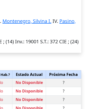
I.
Montenegro, Silvina I.
IV.
Pasino,
E ; (14)
Inv.
: 19001
S.T.
: 372 CIE ; (24)
Estado Actual
Próxima Fecha
 Hab.?
No
No Disponible
?
No
No Disponible
?
No
No Disponible
?
No
No Disponible
?