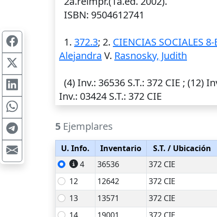
2a.reimpr.(1a.ed. 2002).
ISBN: 9504612741
1.
372.3
; 2.
CIENCIAS SOCIALES 8
Alejandra
V.
Rasnosky, Judith
(4)
Inv.
: 36536
S.T.
: 372 CIE ; (12)
In
Inv.
: 03424
S.T.
: 372 CIE
5
Ejemplares
U. Info.
Inventario
S.T.
/ Ubicación
4
36536
372 CIE
12
12642
372 CIE
13
13571
372 CIE
14
19001
372 CIE