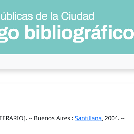
ERARIO]. --
Buenos Aires
:
Santillana
,
2004
. --