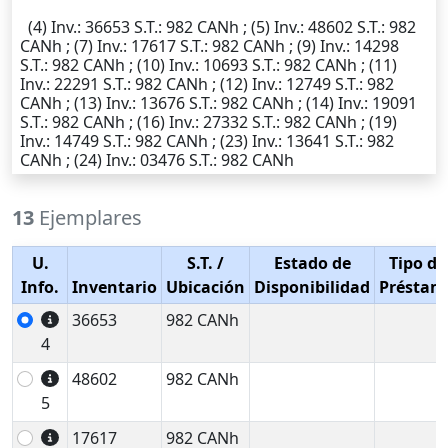
(4)
Inv.
: 36653
S.T.
: 982 CANh ; (5)
Inv.
: 48602
S.T.
: 982
CANh ; (7)
Inv.
: 17617
S.T.
: 982 CANh ; (9)
Inv.
: 14298
S.T.
: 982 CANh ; (10)
Inv.
: 10693
S.T.
: 982 CANh ; (11)
Inv.
: 22291
S.T.
: 982 CANh ; (12)
Inv.
: 12749
S.T.
: 982
CANh ; (13)
Inv.
: 13676
S.T.
: 982 CANh ; (14)
Inv.
: 19091
S.T.
: 982 CANh ; (16)
Inv.
: 27332
S.T.
: 982 CANh ; (19)
Inv.
: 14749
S.T.
: 982 CANh ; (23)
Inv.
: 13641
S.T.
: 982
CANh ; (24)
Inv.
: 03476
S.T.
: 982 CANh
13
Ejemplares
U.
S.T.
/
Estado de
Tipo de
Info.
Inventario
Ubicación
Disponibilidad
Préstam
36653
982 CANh
4
48602
982 CANh
5
17617
982 CANh