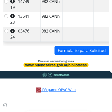
14749
982 CANh
19
13641
982 CANh
23
03476
982 CANh
24
Formulario para Solicitud
Pérgamo OPAC Web