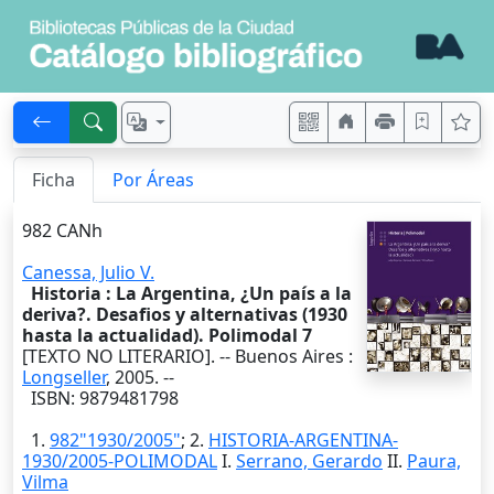
Ficha
Por Áreas
982 CANh
Canessa, Julio V.
Historia : La Argentina, ¿Un país a la
deriva?. Desafios y alternativas (1930
hasta la actualidad). Polimodal 7
[TEXTO NO LITERARIO]. --
Buenos Aires
:
Longseller
,
2005
. --
ISBN: 9879481798
1.
982"1930/2005"
; 2.
HISTORIA-ARGENTINA-
1930/2005-POLIMODAL
I.
Serrano, Gerardo
II.
Paura,
Vilma