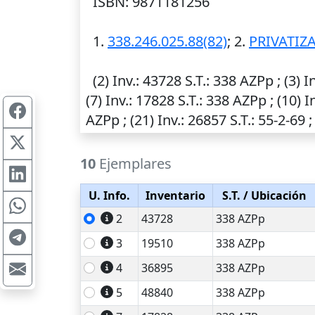
ISBN: 9871181256
1.
338.246.025.88(82)
; 2.
PRIVATIZ
(2)
Inv.
: 43728
S.T.
: 338 AZPp ; (3)
I
(7)
Inv.
: 17828
S.T.
: 338 AZPp ; (10)
I
AZPp ; (21)
Inv.
: 26857
S.T.
: 55-2-69 ;
10
Ejemplares
U. Info.
Inventario
S.T.
/ Ubicación
2
43728
338 AZPp
3
19510
338 AZPp
4
36895
338 AZPp
5
48840
338 AZPp