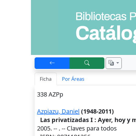
Ficha
Por Áreas
338 AZPp
Azpiazu, Daniel
(1948-2011)
Las privatizadas I : Ayer, hoy y
2005
. --
. -- Claves para todos