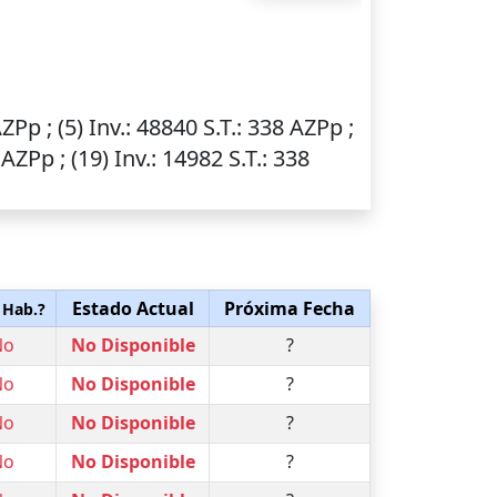
AZPp ; (5)
Inv.
: 48840
S.T.
: 338 AZPp ;
 AZPp ; (19)
Inv.
: 14982
S.T.
: 338
Estado Actual
Próxima Fecha
 Hab.?
No
No Disponible
?
No
No Disponible
?
No
No Disponible
?
No
No Disponible
?