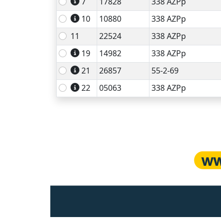
7
17828
338 AZPp
10
10880
338 AZPp
11
22524
338 AZPp
19
14982
338 AZPp
21
26857
55-2-69
22
05063
338 AZPp