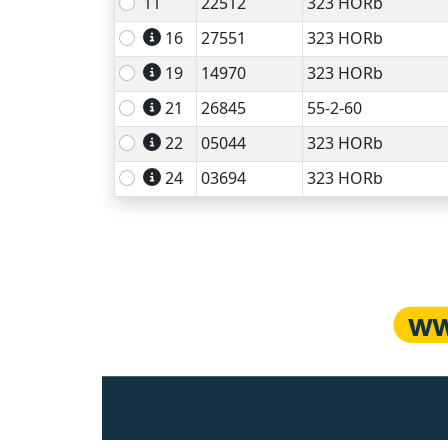
11
22512
323 HORb
16
27551
323 HORb
19
14970
323 HORb
21
26845
55-2-60
22
05044
323 HORb
24
03694
323 HORb