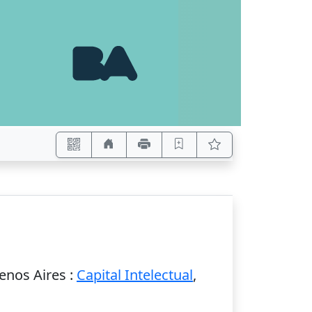
enos Aires
:
Capital Intelectual
,