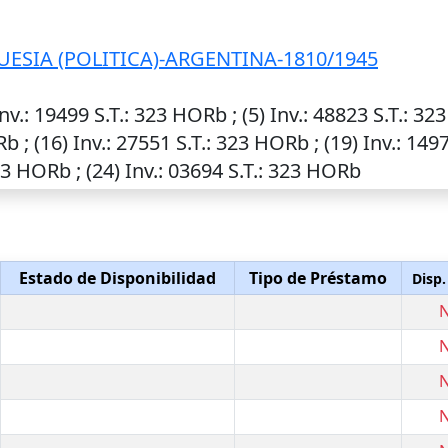
ESIA (POLITICA)-ARGENTINA-1810/1945
nv.
: 19499
S.T.
: 323 HORb ; (5)
Inv.
: 48823
S.T.
: 32
b ; (16)
Inv.
: 27551
S.T.
: 323 HORb ; (19)
Inv.
: 149
23 HORb ; (24)
Inv.
: 03694
S.T.
: 323 HORb
Estado de Disponibilidad
Tipo de Préstamo
Disp.