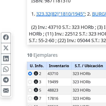
ISBN: 9871181310
1.
323.32(82)"1810/1945"
; 2.
BURGU
(2)
Inv.
: 43710
S.T.
: 323 HORb ; (3)
I
HORb ; (11)
Inv.
: 22512
S.T.
: 323 HOR
S.T.
: 55-2-60 ; (22)
Inv.
: 05044
S.T.
: 3
10
Ejemplares
U. Info.
Inventario
S.T.
/ Ubicación
2
43710
323 HORb
3
19499
323 HORb
5
48823
323 HORb
7
17816
323 HORb