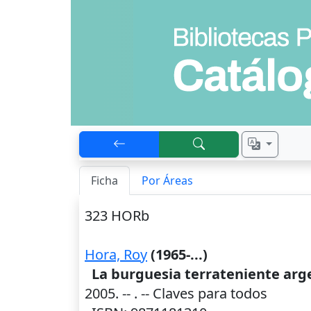
Ficha
Por Áreas
323 HORb
Hora, Roy
(1965-...)
La burguesia terrateniente arg
2005
. --
. -- Claves para todos