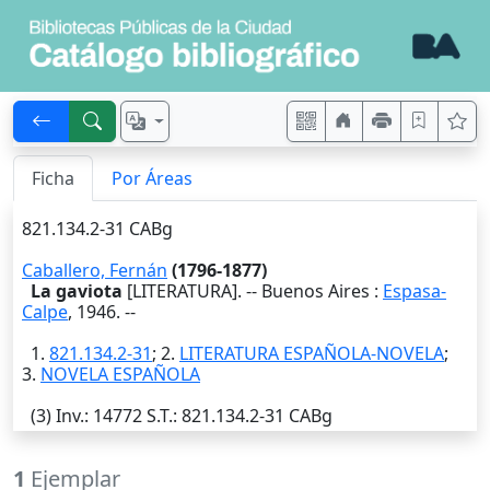
Ficha
Por Áreas
821.134.2-31 CABg
Caballero, Fernán
(1796-1877)
La gaviota
[LITERATURA]. --
Buenos Aires
:
Espasa-
Calpe
,
1946
. --
1.
821.134.2-31
; 2.
LITERATURA ESPAÑOLA-NOVELA
;
3.
NOVELA ESPAÑOLA
(3)
Inv.
: 14772
S.T.
: 821.134.2-31 CABg
1
Ejemplar