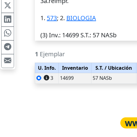
3a.reimpr.
1.
573
; 2.
BIOLOGIA
(3)
Inv.
: 14699
S.T.
: 57 NASb
1
Ejemplar
U. Info.
Inventario
S.T.
/ Ubicación
3
14699
57 NASb