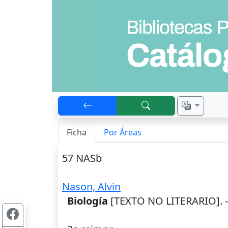
Ficha
Por Áreas
57 NASb
Nason, Alvin
Biología
[TEXTO NO LITERARIO]. 