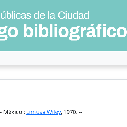
--
México
:
Limusa Wiley
,
1970
. --