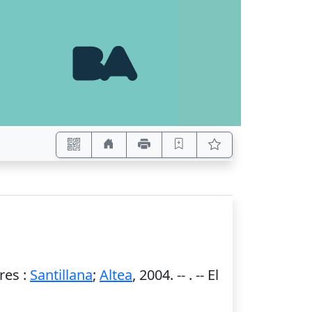
res
:
Santillana
;
Altea
,
2004
. --
. -- El