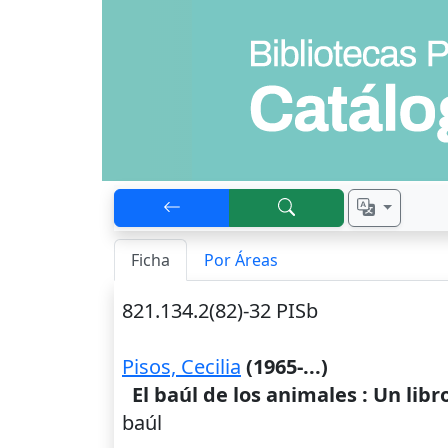
Ficha
Por Áreas
821.134.2(82)-32 PISb
Pisos, Cecilia
(1965-...)
El baúl de los animales : Un lib
baúl