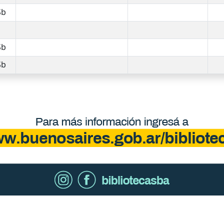
Sb
Sb
Sb