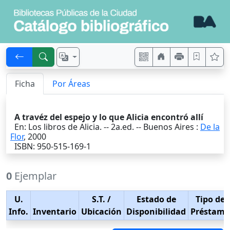
Ficha
Por Áreas
A travéz del espejo y lo que Alicia encontró allí
En: Los libros de Alicia. -- 2a.ed. --
Buenos Aires
:
De la
Flor
,
2000
ISBN: 950-515-169-1
0
Ejemplar
U.
S.T.
/
Estado de
Tipo de
Info.
Inventario
Ubicación
Disponibilidad
Préstamo