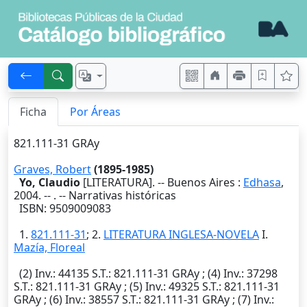
Ficha
Por Áreas
821.111-31 GRAy
Graves, Robert
(1895-1985)
Yo, Claudio
[LITERATURA]. --
Buenos Aires
:
Edhasa
,
2004
. --
. -- Narrativas históricas
ISBN: 9509009083
1.
821.111-31
; 2.
LITERATURA INGLESA-NOVELA
I.
Mazía, Floreal
(2)
Inv.
: 44135
S.T.
: 821.111-31 GRAy ; (4)
Inv.
: 37298
S.T.
: 821.111-31 GRAy ; (5)
Inv.
: 49325
S.T.
: 821.111-31
GRAy ; (6)
Inv.
: 38557
S.T.
: 821.111-31 GRAy ; (7)
Inv.
: