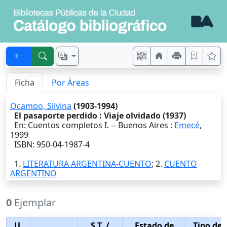
Ficha
Por Áreas
Ocampo, Silvina
(1903-1994)
El pasaporte perdido : Viaje olvidado (1937)
En: Cuentos completos I. --
Buenos Aires
:
Emecé
,
1999
ISBN: 950-04-1987-4
1.
LITERATURA ARGENTINA-CUENTO
; 2.
CUENTO
ARGENTINO
0
Ejemplar
U.
S.T.
/
Estado de
Tipo de