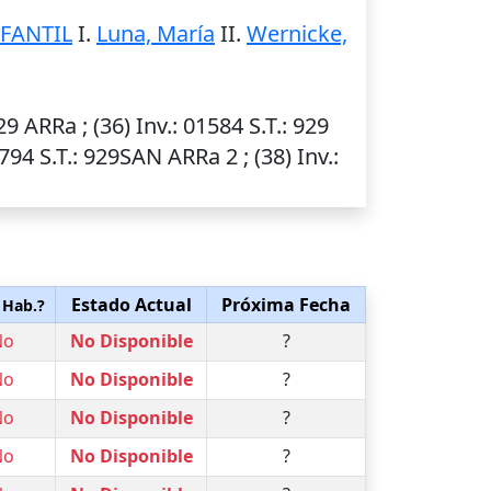
NFANTIL
I.
Luna, María
II.
Wernicke,
929 ARRa ; (36)
Inv.
: 01584
S.T.
: 929
0794
S.T.
: 929SAN ARRa 2 ; (38)
Inv.
:
Estado Actual
Próxima Fecha
 Hab.?
No
No Disponible
?
No
No Disponible
?
No
No Disponible
?
No
No Disponible
?