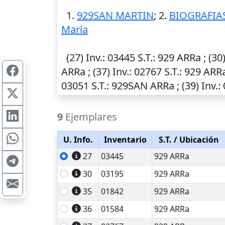
1.
929SAN MARTIN
; 2.
BIOGRAFIAS
María
(27)
Inv.
: 03445
S.T.
: 929 ARRa ; (30
ARRa ; (37)
Inv.
: 02767
S.T.
: 929 ARRa
03051
S.T.
: 929SAN ARRa ; (39)
Inv.
:
9
Ejemplares
U. Info.
Inventario
S.T.
/ Ubicación
27
03445
929 ARRa
30
03195
929 ARRa
35
01842
929 ARRa
36
01584
929 ARRa