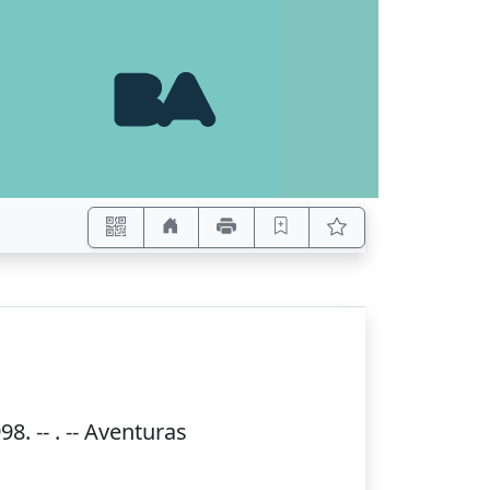
998
. --
. -- Aventuras