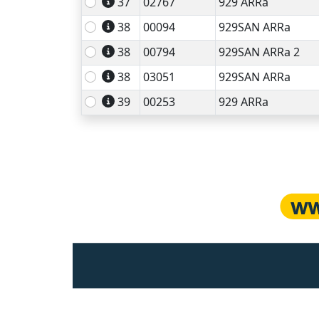
37
02767
929 ARRa
38
00094
929SAN ARRa
38
00794
929SAN ARRa 2
38
03051
929SAN ARRa
39
00253
929 ARRa