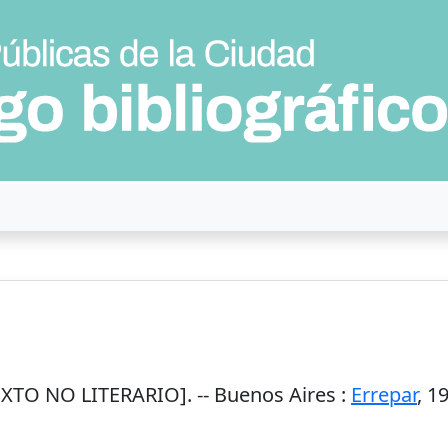
XTO NO LITERARIO]. --
Buenos Aires
:
Errepar
,
1