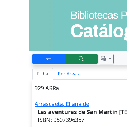
Ficha
Por Áreas
929 ARRa
Arrascaeta, Eliana de
Las aventuras de San Martín
[TE
ISBN: 9507396357