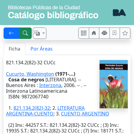
Ficha
Por Áreas
821.134.2(82)-32 CUCc
Cucurto, Washington
(1971-...)
Cosa de negros
[LITERATURA]. --
Buenos Aires
:
Interzona
,
2006
. --
. --
Interzona Latinoamericana
ISBN: 9872067740
1.
821.134.2(82)-32
; 2.
LITERATURA
ARGENTINA-CUENTO
; 3.
CUENTO ARGENTINO
(2)
Inv.
: 44257
S.T.
: 821.134.2(82)-32 CUCc ; (3)
Inv.
:
19935
S.T.
: 821.134.2(82)-32 CUCc ; (7)
Inv.
: 18171
S.T.
: