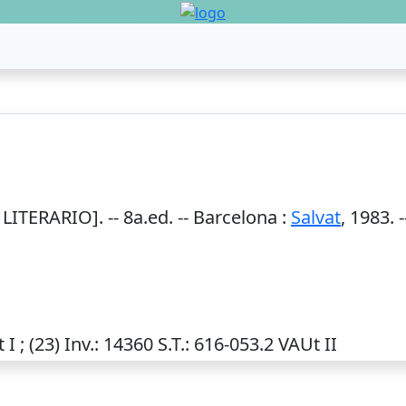
LITERARIO]. --
8a.ed.
--
Barcelona
:
Salvat
,
1983
. -
 I ; (23)
Inv.
: 14360
S.T.
: 616-053.2 VAUt II