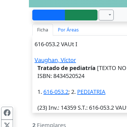
Ficha
Por Áreas
616-053.2 VAUt I
Vaughan, Víctor
Tratado de pediatría
[TEXTO NO 
ISBN: 8434520524
1.
616-053.2
; 2.
PEDIATRIA
(23)
Inv.
: 14359
S.T.
: 616-053.2 VAUt
2
Ejemplares