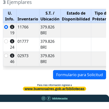
3
Ejemplares
U.
S.T.
/
Estado de
Tipo de
Info.
Inventario
Ubicación
Disponibilidad
Préstam
11766
379.826
19
BRI
01777
379.826
24
BRI
02973
379.826
46
BRI
Formulario para Solicitud