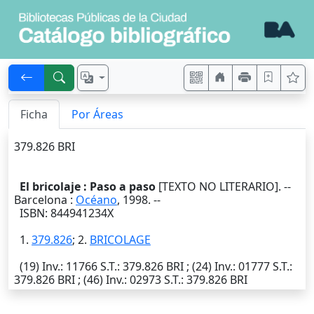
Ficha
Por Áreas
379.826 BRI
El bricolaje : Paso a paso
[TEXTO NO LITERARIO]. --
Barcelona
:
Océano
,
1998
. --
ISBN: 844941234X
1.
379.826
; 2.
BRICOLAGE
(19)
Inv.
: 11766
S.T.
: 379.826 BRI ; (24)
Inv.
: 01777
S.T.
:
379.826 BRI ; (46)
Inv.
: 02973
S.T.
: 379.826 BRI