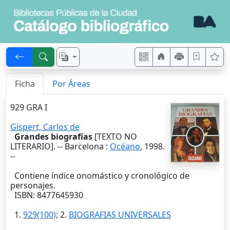
Ficha
Por Áreas
929 GRA I
Gispert, Carlos de
Grandes biografías
[TEXTO NO
LITERARIO]. --
Barcelona
:
Océano
,
1998
.
--
Contiene índice onomástico y cronológico de
personajes.
ISBN: 8477645930
1.
929(100)
; 2.
BIOGRAFIAS UNIVERSALES