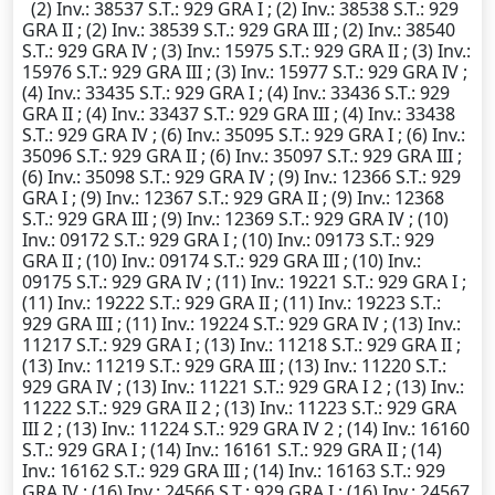
(2)
Inv.
: 38537
S.T.
: 929 GRA I ; (2)
Inv.
: 38538
S.T.
: 929
GRA II ; (2)
Inv.
: 38539
S.T.
: 929 GRA III ; (2)
Inv.
: 38540
S.T.
: 929 GRA IV ; (3)
Inv.
: 15975
S.T.
: 929 GRA II ; (3)
Inv.
:
15976
S.T.
: 929 GRA III ; (3)
Inv.
: 15977
S.T.
: 929 GRA IV ;
(4)
Inv.
: 33435
S.T.
: 929 GRA I ; (4)
Inv.
: 33436
S.T.
: 929
GRA II ; (4)
Inv.
: 33437
S.T.
: 929 GRA III ; (4)
Inv.
: 33438
S.T.
: 929 GRA IV ; (6)
Inv.
: 35095
S.T.
: 929 GRA I ; (6)
Inv.
:
35096
S.T.
: 929 GRA II ; (6)
Inv.
: 35097
S.T.
: 929 GRA III ;
(6)
Inv.
: 35098
S.T.
: 929 GRA IV ; (9)
Inv.
: 12366
S.T.
: 929
GRA I ; (9)
Inv.
: 12367
S.T.
: 929 GRA II ; (9)
Inv.
: 12368
S.T.
: 929 GRA III ; (9)
Inv.
: 12369
S.T.
: 929 GRA IV ; (10)
Inv.
: 09172
S.T.
: 929 GRA I ; (10)
Inv.
: 09173
S.T.
: 929
GRA II ; (10)
Inv.
: 09174
S.T.
: 929 GRA III ; (10)
Inv.
:
09175
S.T.
: 929 GRA IV ; (11)
Inv.
: 19221
S.T.
: 929 GRA I ;
(11)
Inv.
: 19222
S.T.
: 929 GRA II ; (11)
Inv.
: 19223
S.T.
:
929 GRA III ; (11)
Inv.
: 19224
S.T.
: 929 GRA IV ; (13)
Inv.
:
11217
S.T.
: 929 GRA I ; (13)
Inv.
: 11218
S.T.
: 929 GRA II ;
(13)
Inv.
: 11219
S.T.
: 929 GRA III ; (13)
Inv.
: 11220
S.T.
:
929 GRA IV ; (13)
Inv.
: 11221
S.T.
: 929 GRA I 2 ; (13)
Inv.
:
11222
S.T.
: 929 GRA II 2 ; (13)
Inv.
: 11223
S.T.
: 929 GRA
III 2 ; (13)
Inv.
: 11224
S.T.
: 929 GRA IV 2 ; (14)
Inv.
: 16160
S.T.
: 929 GRA I ; (14)
Inv.
: 16161
S.T.
: 929 GRA II ; (14)
Inv.
: 16162
S.T.
: 929 GRA III ; (14)
Inv.
: 16163
S.T.
: 929
GRA IV ; (16)
Inv.
: 24566
S.T.
: 929 GRA I ; (16)
Inv.
: 24567