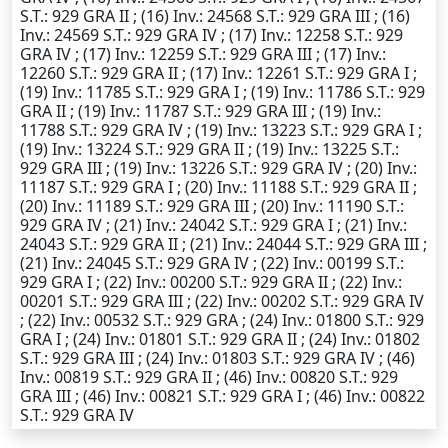
S.T.
: 929 GRA II ; (16)
Inv.
: 24568
S.T.
: 929 GRA III ; (16)
Inv.
: 24569
S.T.
: 929 GRA IV ; (17)
Inv.
: 12258
S.T.
: 929
GRA IV ; (17)
Inv.
: 12259
S.T.
: 929 GRA III ; (17)
Inv.
:
12260
S.T.
: 929 GRA II ; (17)
Inv.
: 12261
S.T.
: 929 GRA I ;
(19)
Inv.
: 11785
S.T.
: 929 GRA I ; (19)
Inv.
: 11786
S.T.
: 929
GRA II ; (19)
Inv.
: 11787
S.T.
: 929 GRA III ; (19)
Inv.
:
11788
S.T.
: 929 GRA IV ; (19)
Inv.
: 13223
S.T.
: 929 GRA I ;
(19)
Inv.
: 13224
S.T.
: 929 GRA II ; (19)
Inv.
: 13225
S.T.
:
929 GRA III ; (19)
Inv.
: 13226
S.T.
: 929 GRA IV ; (20)
Inv.
:
11187
S.T.
: 929 GRA I ; (20)
Inv.
: 11188
S.T.
: 929 GRA II ;
(20)
Inv.
: 11189
S.T.
: 929 GRA III ; (20)
Inv.
: 11190
S.T.
:
929 GRA IV ; (21)
Inv.
: 24042
S.T.
: 929 GRA I ; (21)
Inv.
:
24043
S.T.
: 929 GRA II ; (21)
Inv.
: 24044
S.T.
: 929 GRA III ;
(21)
Inv.
: 24045
S.T.
: 929 GRA IV ; (22)
Inv.
: 00199
S.T.
:
929 GRA I ; (22)
Inv.
: 00200
S.T.
: 929 GRA II ; (22)
Inv.
:
00201
S.T.
: 929 GRA III ; (22)
Inv.
: 00202
S.T.
: 929 GRA IV
; (22)
Inv.
: 00532
S.T.
: 929 GRA ; (24)
Inv.
: 01800
S.T.
: 929
GRA I ; (24)
Inv.
: 01801
S.T.
: 929 GRA II ; (24)
Inv.
: 01802
S.T.
: 929 GRA III ; (24)
Inv.
: 01803
S.T.
: 929 GRA IV ; (46)
Inv.
: 00819
S.T.
: 929 GRA II ; (46)
Inv.
: 00820
S.T.
: 929
GRA III ; (46)
Inv.
: 00821
S.T.
: 929 GRA I ; (46)
Inv.
: 00822
S.T.
: 929 GRA IV