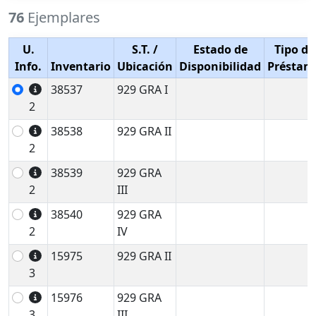
76
Ejemplares
U.
S.T.
/
Estado de
Tipo de
Info.
Inventario
Ubicación
Disponibilidad
Préstam
38537
929 GRA I
2
38538
929 GRA II
2
38539
929 GRA
2
III
38540
929 GRA
2
IV
15975
929 GRA II
3
15976
929 GRA
3
III