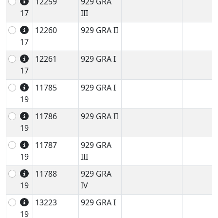
12259
929 GRA
17
III
12260
929 GRA II
17
12261
929 GRA I
17
11785
929 GRA I
19
11786
929 GRA II
19
11787
929 GRA
19
III
11788
929 GRA
19
IV
13223
929 GRA I
19