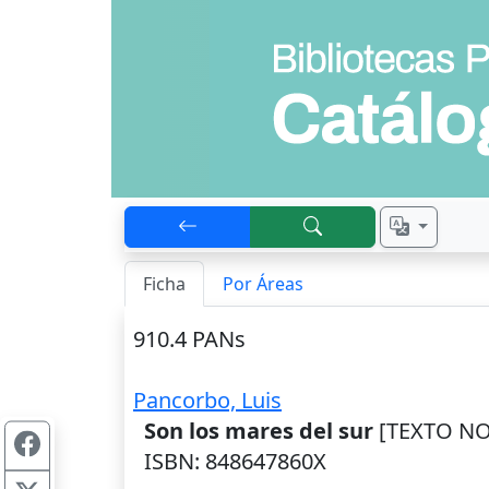
Ficha
Por Áreas
910.4 PANs
Pancorbo, Luis
Son los mares del sur
[TEXTO NO 
ISBN: 848647860X