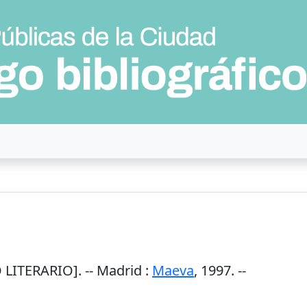
LITERARIO]. --
Madrid
:
Maeva
,
1997
. --